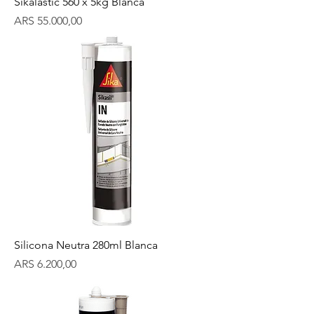
Sikalastic 560 x 5kg Blanca
Precio
ARS 55.000,00
Silicona Neutra 280ml Blanca
Precio
ARS 6.200,00