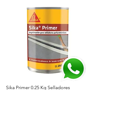
Sika Primer 0.25 Kg Selladores
Poliuretanicos
Precio
ARS 37.800,00