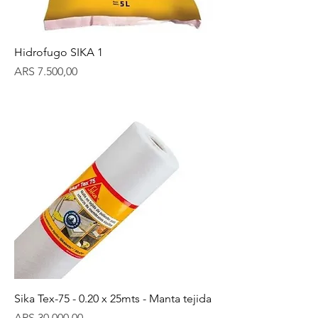
Hidrofugo SIKA 1
Precio
ARS 7.500,00
Sika Tex-75 - 0.20 x 25mts - Manta tejida
Precio
ARS 30.000,00