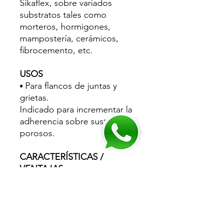
Sikaflex, sobre variados
substratos tales como
morteros, hormigones,
mampostería, cerámicos,
fibrocemento, etc.
USOS
▪ Para flancos de juntas y
grietas.
Indicado para incrementar la
adherencia sobre sustratos
porosos.
CARACTERÍSTICAS /
VENTAJAS
▪ Listo para su uso. ▪ Fácil de
aplicar.
▪ Secado rápido.
Mejora el desempeño a largo